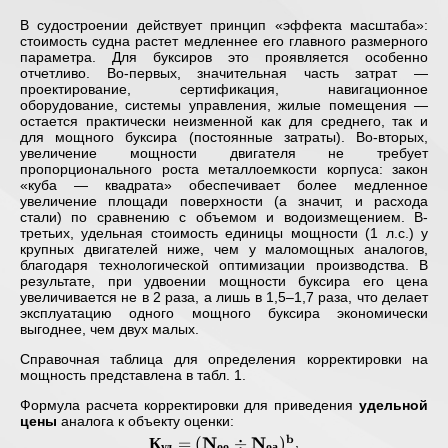
В судостроении действует принцип «эффекта масштаба»:
стоимость судна растет медленнее его главного размерного
параметра. Для буксиров это проявляется особенно
отчетливо. Во-первых, значительная часть затрат —
проектирование, сертификация, навигационное
оборудование, системы управления, жилые помещения —
остается практически неизменной как для среднего, так и
для мощного буксира (постоянные затраты). Во-вторых,
увеличение мощности двигателя не требует
пропорционального роста металлоемкости корпуса: закон
«куба — квадрата» обеспечивает более медленное
увеличение площади поверхности (а значит, и расхода
стали) по сравнению с объемом и водоизмещением. В-
третьих, удельная стоимость единицы мощности (1 л.с.) у
крупных двигателей ниже, чем у маломощных аналогов,
благодаря технологической оптимизации производства. В
результате, при удвоении мощности буксира его цена
увеличивается не в 2 раза, а лишь в 1,5–1,7 раза, что делает
эксплуатацию одного мощного буксира экономически
выгоднее, чем двух малых.
Справочная таблица для определения корректировки на
мощность представлена в табл. 1.
Формула расчета корректировки для приведения
удельной
цены
аналога к объекту оценки:
b
К
N
N
\mathbf{
=
(
÷
)
,
уд
оо
оа