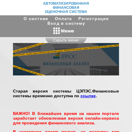
АВТОМАТИЗИРОВАННАЯ
ФИНАНСОВАЯ
ОЦЕНОЧНАЯ СИСТЕМА
О системе
Оплата
Регистрация
Вход в систему
Скрыть меню
Старая версия системы ЦЭПЭС.Финансовые
системы временно доступна по
ссылке
.
ВАЖНО! В ближайшее время на нашем портале
заработает обновленная версия онлайн-сервиса
для проведения финансового анализа.
В настоящее время модуль не доступен для