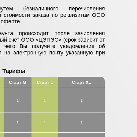
утем безналичного перечисления
 стоимости заказа по реквизитам ООО
-оферте.
аунта происходит после зачисления
ный счет ООО «ЦЭПЭС» (срок зависит от
е чего Вы получите уведомление об
я на электронную почту указанную при
.
Тарифы
Старт M
Старт L
Старт XL
1
1
1
1
1
1