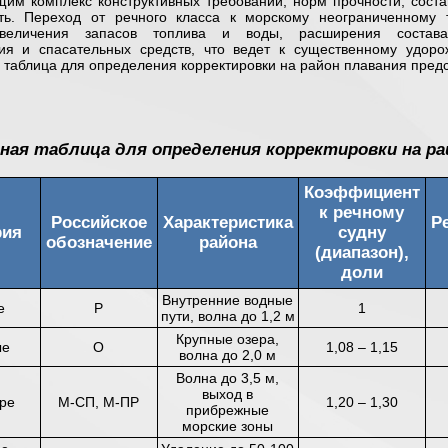
им комплекс конструктивных требований, норм прочности, соста
ть. Переход от речного класса к морскому неограниченному 
увеличения запасов топлива и воды, расширения состава
ия и спасательных средств, что ведет к существенному удоро
таблица для определения корректировки на район плавания предст
ная таблица для определения корректировки на ра
Коэффициент
к речному
Российское
Характеристика
Р
рия
судну
обозначение
района
(диапазон),
доли
Внутренние водные
е
Р
1
пути, волна до 1,2 м
Крупные озера,
ые
О
1,08 – 1,15
волна до 2,0 м
Волна до 3,5 м,
выход в
ре
М-СП, М-ПР
1,20 – 1,30
прибрежные
морские зоны