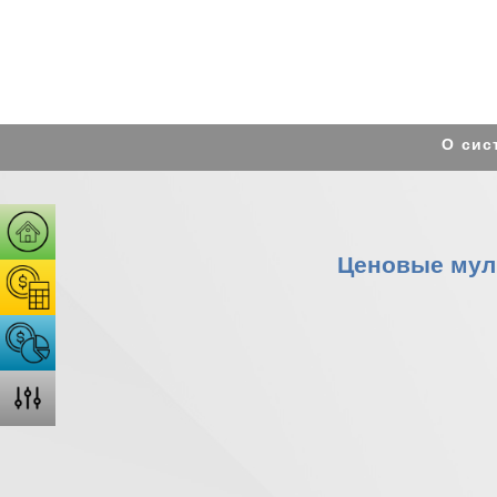
О сис
Ценовые муль