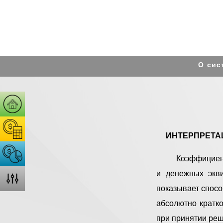
О сис
ИНТЕРПРЕТА
Коэффициент
и денежных экв
показывает спосо
абсолютно кратк
при принятии реш