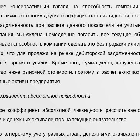
лее консервативный взгляд на способность компании
 отличие от многих других коэффициентов ликвидности, пос
задолженность при расчете данного показателя не учитыв
пания вынуждена немедленно погасить все текущие обя
ывает способность компании сделать это без продажи или 
но, что для продажи на рынке дебиторской задолженности
ься время и усилия. Кроме того, сумма денег, полученн
здо ниже рыночной стоимости, поэтому в расчет включаю
тные активы предприятия.
ффициента абсолютной ликвидности
ре коэффициент абсолютной ликвидности рассчитывает
 и денежных эквивалентов на текущие обязательства.
хгалтерскому учету разных стран, денежными эквивалент