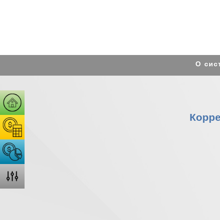
О сис
Корре