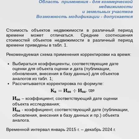
Область применения -
для коммерческой
недвижимости
и земельных участков
Возможность модификации - допускается
Стоимость объектов недвижимости в различный период
времени может отличаться. Средние соотношения
стоимостей объектов недвижимости в различный период
времени приведены в табл. 1.
Рекомендуемая схема применения корректировки на время:
Выбираться коэффициенты, соответствующие дате
оценки для объекта оценки и дата (публикации,
обновления, внесения в базу данных) для объектов
аналогов из табл. 1;
Рассчитывается корректировка по формуле:
К
И
И
\mathbf{
=
÷
, где
в
оо
оа
К_{в} =
И
\mathbf{
– коэффициент, соответствующий дате оценки
оо
И_{оо}
И_{оо} }
объекта исследования;
И
\div
\mathbf{
- коэффициент, соответствующий дате (публикации,
оа
И_{оа} }
И_{оа} }
обновления, внесения в базу данных и пр.) объекта
аналога.
Временной интервал январь 2015 г. – декабрь 2024 г.