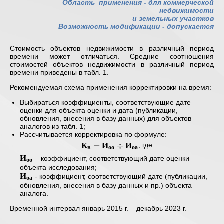
Область применения -
для коммерческой
недвижимости
и земельных участков
Возможность модификации - допускается
Стоимость объектов недвижимости в различный период
времени может отличаться. Средние соотношения
стоимостей объектов недвижимости в различный период
времени приведены в табл. 1.
Рекомендуемая схема применения корректировки на время:
Выбираться коэффициенты, соответствующие дате
оценки для объекта оценки и дата (публикации,
обновления, внесения в базу данных) для объектов
аналогов из табл. 1;
Рассчитывается корректировка по формуле:
К
И
И
\mathbf{
=
÷
, где
в
оо
оа
К_{в} =
И
\mathbf{
– коэффициент, соответствующий дате оценки
оо
И_{оо}
И_{оо} }
объекта исследования;
И
\div
\mathbf{
- коэффициент, соответствующий дате (публикации,
оа
И_{оа} }
И_{оа} }
обновления, внесения в базу данных и пр.) объекта
аналога.
Временной интервал январь 2015 г. – декабрь 2023 г.