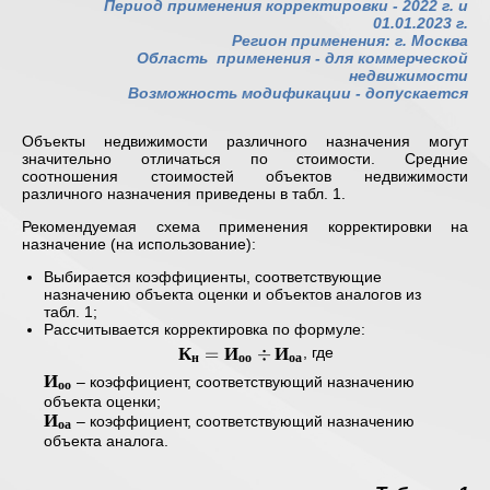
Период применения корректировки - 2022 г. и
01.01.2023 г.
Регион применения: г. Москва
Область применения -
для коммерческой
недвижимости
Возможность модификации - допускается
Объекты недвижимости различного назначения могут
значительно отличаться по стоимости. Средние
соотношения стоимостей объектов недвижимости
различного назначения приведены в табл. 1.
Рекомендуемая схема применения корректировки на
назначение (на использование):
Выбирается коэффициенты, соответствующие
назначению объекта оценки и объектов аналогов из
табл. 1;
Рассчитывается корректировка по формуле:
К
И
И
\mathbf{
=
÷
, где
н
оо
оа
К_{н} =
И
\mathbf{
– коэффициент, соответствующий назначению
оо
И_{оо}
И_{оо} }
объекта оценки;
И
\div
\mathbf{
– коэффициент, соответствующий назначению
оа
И_{оа} }
И_{оа} }
объекта аналога.