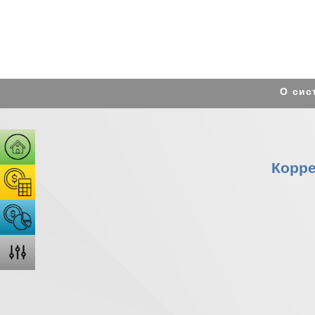
О сис
Корре