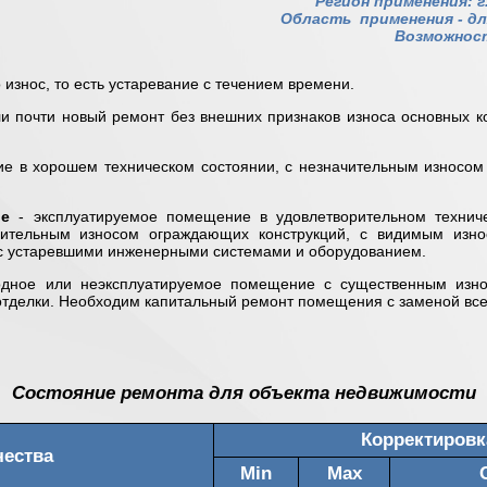
Регион применения: г
Область применения -
дл
Возможност
 износ, то есть устаревание с течением времени.
и почти новый ремонт без внешних признаков износа основных к
е в хорошем техническом состоянии, с незначительным износом
ие
- эксплуатируемое помещение в удовлетворительном техниче
ачительным износом ограждающих конструкций, с видимым изно
 с устаревшими инженерными системами и оборудованием.
дное или неэксплуатируемое помещение с существенным изно
отделки. Необходим капитальный ремонт помещения с заменой вс
Состояние ремонта для объекта недвижимости
Корректировк
чества
Min
Max