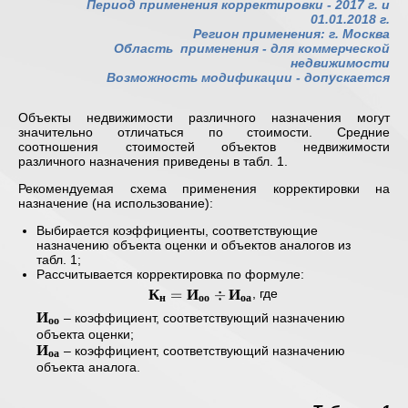
Период применения корректировки - 2017 г. и
01.01.2018 г.
Регион применения: г. Москва
Область применения -
для коммерческой
недвижимости
Возможность модификации - допускается
Объекты недвижимости различного назначения могут
значительно отличаться по стоимости. Средние
соотношения стоимостей объектов недвижимости
различного назначения приведены в табл. 1.
Рекомендуемая схема применения корректировки на
назначение (на использование):
Выбирается коэффициенты, соответствующие
назначению объекта оценки и объектов аналогов из
табл. 1;
Рассчитывается корректировка по формуле:
К
И
И
\mathbf{
=
÷
, где
н
оо
оа
К_{н} =
И
\mathbf{
– коэффициент, соответствующий назначению
оо
И_{оо}
И_{оо} }
объекта оценки;
И
\div
\mathbf{
– коэффициент, соответствующий назначению
оа
И_{оа} }
И_{оа} }
объекта аналога.