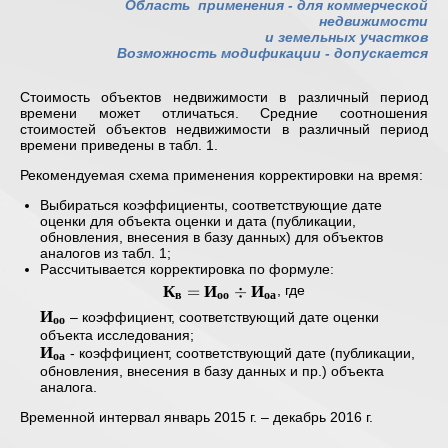
Область применения -
для коммерческой
недвижимости
и земельных участков
Возможность модификации - допускается
Стоимость объектов недвижимости в различный период
времени может отличаться. Средние соотношения
стоимостей объектов недвижимости в различный период
времени приведены в табл. 1.
Рекомендуемая схема применения корректировки на время:
Выбираться коэффициенты, соответствующие дате
оценки для объекта оценки и дата (публикации,
обновления, внесения в базу данных) для объектов
аналогов из табл. 1;
Рассчитывается корректировка по формуле:
К
И
И
\mathbf{
=
÷
, где
в
оо
оа
К_{в} =
И
\mathbf{
– коэффициент, соответствующий дате оценки
оо
И_{оо}
И_{оо} }
объекта исследования;
И
\div
\mathbf{
- коэффициент, соответствующий дате (публикации,
оа
И_{оа} }
И_{оа} }
обновления, внесения в базу данных и пр.) объекта
аналога.
Временной интервал январь 2015 г. – декабрь 2016 г.