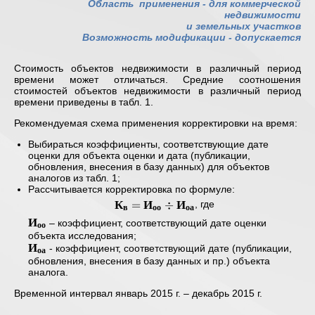
Область применения -
для коммерческой
недвижимости
и земельных участков
Возможность модификации - допускается
Стоимость объектов недвижимости в различный период
времени может отличаться. Средние соотношения
стоимостей объектов недвижимости в различный период
времени приведены в табл. 1.
Рекомендуемая схема применения корректировки на время:
Выбираться коэффициенты, соответствующие дате
оценки для объекта оценки и дата (публикации,
обновления, внесения в базу данных) для объектов
аналогов из табл. 1;
Рассчитывается корректировка по формуле:
К
И
И
\mathbf{
=
÷
, где
в
оо
оа
К_{в} =
И
\mathbf{
– коэффициент, соответствующий дате оценки
оо
И_{оо}
И_{оо} }
объекта исследования;
И
\div
\mathbf{
- коэффициент, соответствующий дате (публикации,
оа
И_{оа} }
И_{оа} }
обновления, внесения в базу данных и пр.) объекта
аналога.
Временной интервал январь 2015 г. – декабрь 2015 г.