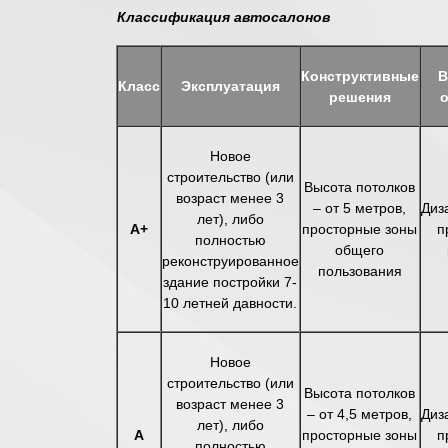
Классификация автосалонов
Конструктивные
В
Класс
Эксплуатация
решения
Новое
строительство (или
Высота потолков
возраст менее 3
– от 5 метров
,
Диз
лет), либо
А+
просторные зоны
п
полностью
общего
реконструированное
пользования
здание постройки 7-
10 летней давности.
Новое
строительство (или
Высота потолков
возраст менее 3
– от 4,5 метров
,
Диз
лет), либо
А
просторные зоны
п
полностью